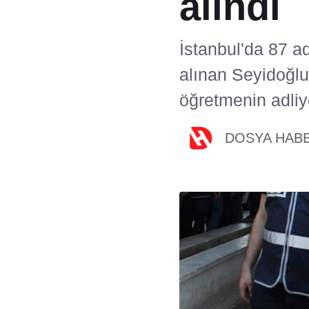
alındı
İstanbul'da 87 ad
alınan Seyidoğlu
öğretmenin adliy
DOSYA HAB