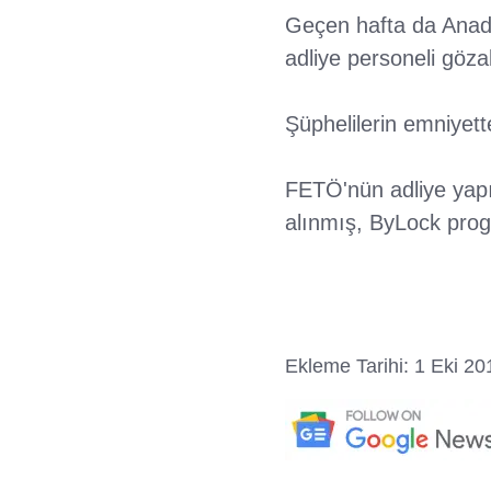
Geçen hafta da Anado
adliye personeli gözal
Şüphelilerin emniyett
FETÖ'nün adliye yapı
alınmış, ByLock progr
Ekleme Tarihi: 1 Eki 20