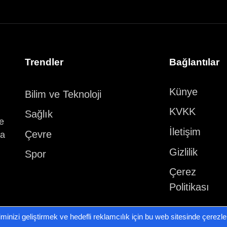
Trendler
Bağlantılar
Künye
Bilim ve Teknoloji
KVKK
Sağlık
ve
İletişim
Çevre
ka
Gizlilik
Spor
Çerez
Politikası
iminizi geliştirmek ve hedefli reklamcılık için bu web sitesinde çerezl