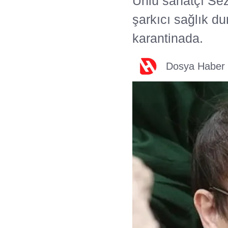
Ünlü sanatçı Sez
şarkıcı sağlık d
karantinada.
Dosya Haber