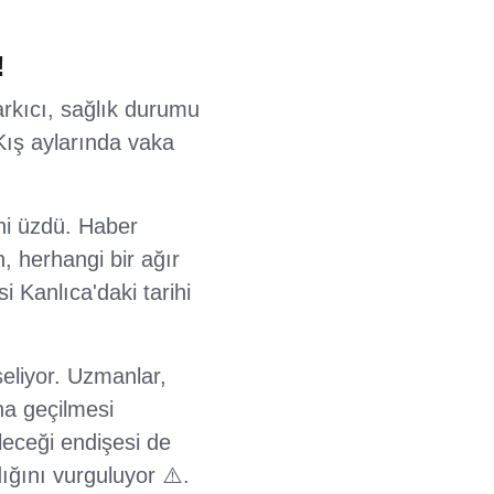
!
arkıcı, sağlık durumu
Kış aylarında vaka
ini üzdü. Haber
, herhangi bir ağır
i Kanlıca'daki tarihi
seliyor. Uzmanlar,
ona geçilmesi
leceği endişesi de
ığını vurguluyor ⚠️.