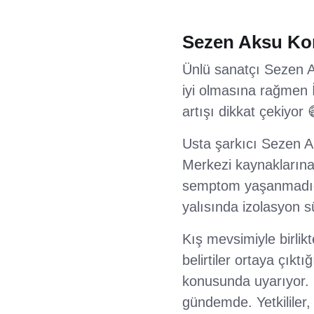
Sezen Aksu Kor
Ünlü sanatçı Sezen Ak
iyi olmasına rağmen İ
artışı dikkat çekiyor 
Usta şarkıcı Sezen Ak
Merkezi kaynaklarına 
semptom yaşanmadığı v
yalısında izolasyon sü
Kış mevsimiyle birlik
belirtiler ortaya çıkt
konusunda uyarıyor. C
gündemde. Yetkililer