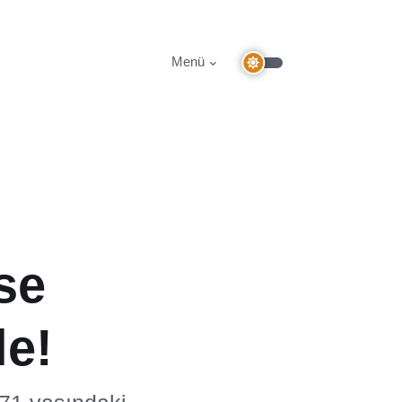
Menü
se
le!