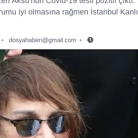
en Aksu'nun Covid-19 testi pozitif çıktı.
urumu iyi olmasına rağmen İstanbul Kanlı
dosyahaberi@gmail.com