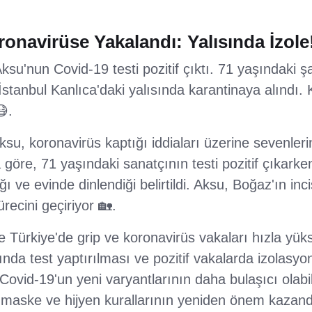
onavirüse Yakalandı: Yalısında İzole
su'nun Covid-19 testi pozitif çıktı. 71 yaşındaki ş
stanbul Kanlıca'daki yalısında karantinaya alındı. 
😷.
su, koronavirüs kaptığı iddiaları üzerine sevenler
göre, 71 yaşındaki sanatçının testi pozitif çıkarken
e evinde dinlendiği belirtildi. Aksu, Boğaz'ın incis
recini geçiriyor 🏡.
te Türkiye'de grip ve koronavirüs vakaları hızla yük
ığında test yaptırılması ve pozitif vakalarda izolasy
ovid-19'un yeni varyantlarının daha bulaşıcı olabi
, maske ve hijyen kurallarının yeniden önem kazand