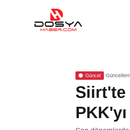
Güncellem
Güncel
Siirt't
PKK'yı 