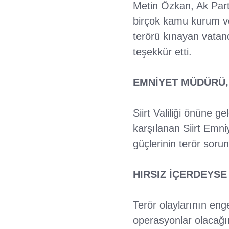
Metin Özkan, Ak Parti
birçok kamu kurum ve
terörü kınayan vatan
teşekkür etti.
EMNİYET MÜDÜRÜ,
Siirt Valiliği önüne g
karşılanan Siirt Em
güçlerinin terör soru
HIRSIZ İÇERDEYSE
Terör olaylarının eng
operasyonlar olacağın