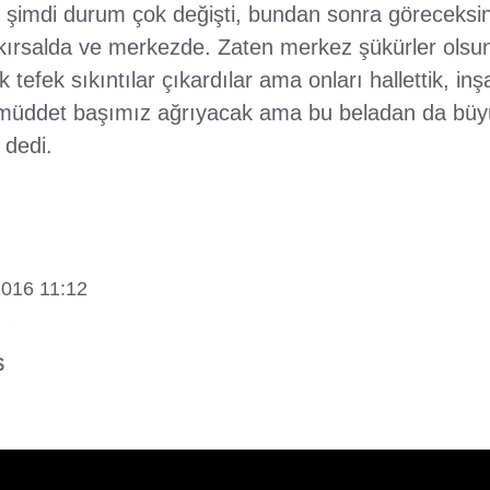
n şimdi durum çok değişti, bundan sonra göreceksin
ırsalda ve merkezde. Zaten merkez şükürler olsun Si
tefek sıkıntılar çıkardılar ama onları hallettik, inş
ir müddet başımız ağrıyacak ama bu beladan da bü
 dedi.
2016 11:12