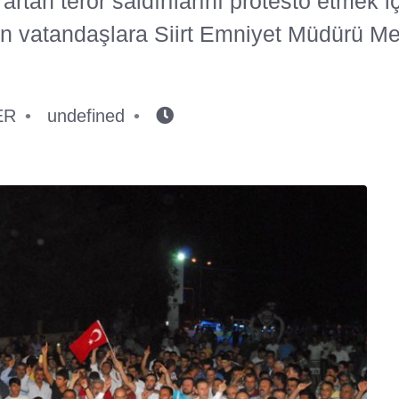
tan terör saldırılarını protesto etmek iç
an vatandaşlara Siirt Emniyet Müdürü M
ER
undefined