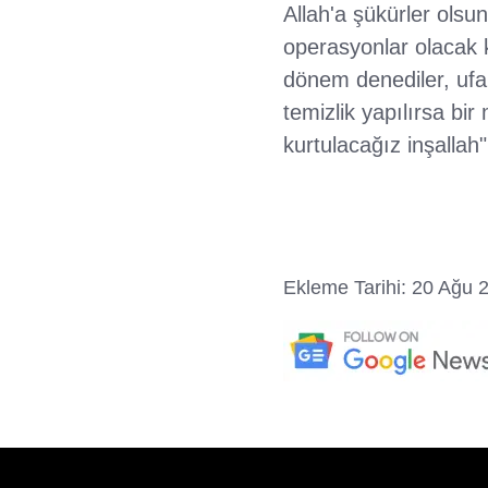
Allah'a şükürler olsu
operasyonlar olacak k
dönem denediler, ufak 
temizlik yapılırsa b
kurtulacağız inşallah"
Ekleme Tarihi: 20 Ağu 