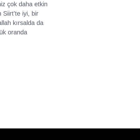
iz çok daha etkin
irt'te iyi, bir
allah kırsalda da
yük oranda