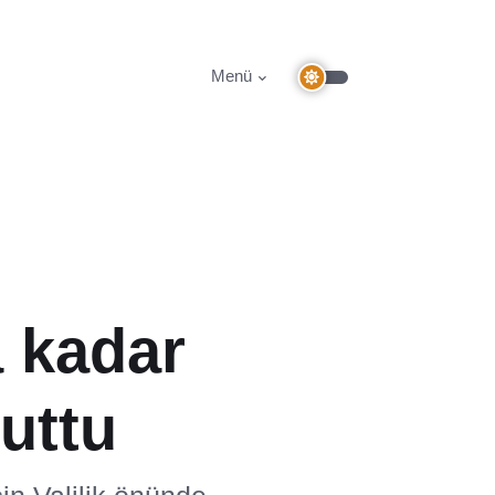
Menü
a kadar
uttu