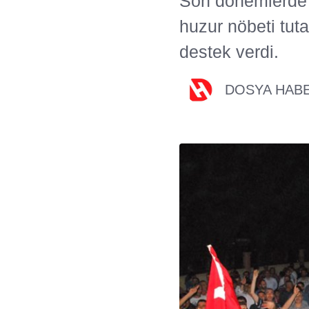
Son dönemlerde ar
huzur nöbeti tut
destek verdi.
DOSYA HAB