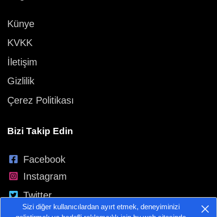
Künye
KVKK
İletişim
Gizlilik
Çerez Politikası
Bizi Takip Edin
Facebook
Instagram
Twitter
Sizi diğer kullanıcılardan ayırt etmek, deneyiminizi
YouTube