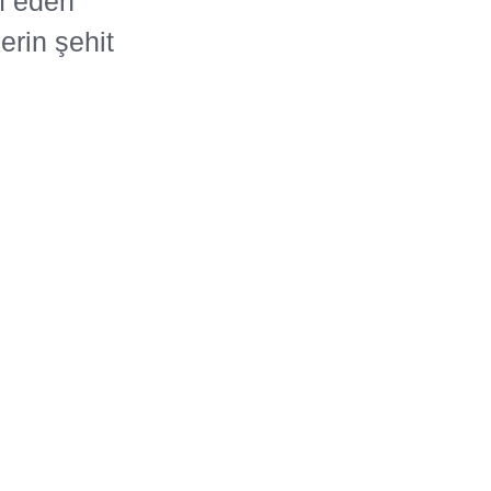
m eden
erin şehit