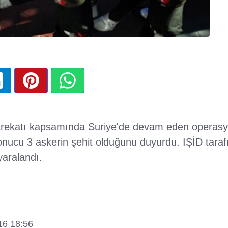
arekatı kapsamında Suriye'de devam eden operasyo
onucu 3 askerin şehit olduğunu duyurdu. IŞİD tara
yaralandı.
16 18:56