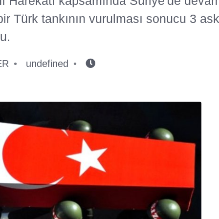
nı Harekatı kapsamında Suriye'de deva
ir Türk tankının vurulması sonucu 3 ask
u.
ER
undefined