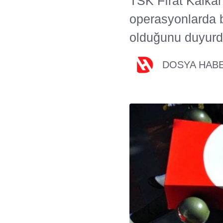
TSK Fırat Kalka
operasyonlarda b
olduğunu duyurd
DOSYA HAB