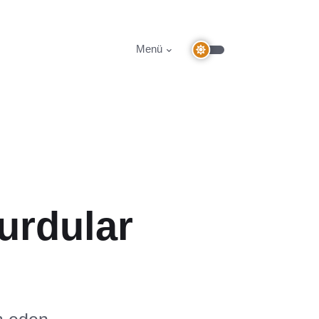
Menü
vurdular