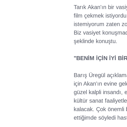
Tarık Akan'ın bir va
film çekmek istiyord
istemiyorum zaten zo
Biz vasiyet konuşmad
şeklinde konuştu.
"BENİM İÇİN İYİ B
Barış Üregül açıklama
için Akan'ın evine ge
güzel kalpli insandı,
kültür sanat faaliyetl
kalacak. Çok önemli b
ettiğimde söyledi has