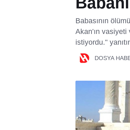
Babanı
Babasının ölümü 
Akan'ın vasiyet
istiyordu." yanıtı
DOSYA HAB