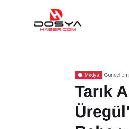
Güncelleme
Medya
Tarık A
Üregül'