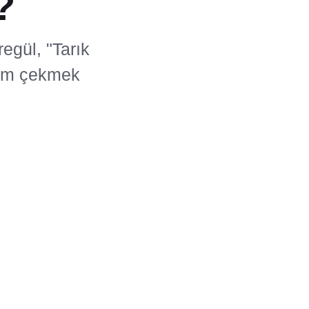
?
egül, "Tarık
ilm çekmek