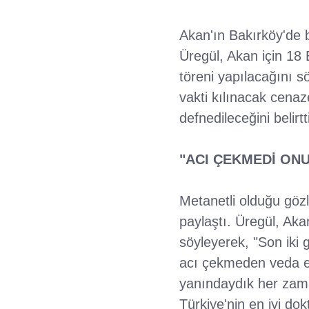
Akan'ın Bakırköy'de 
Üregül, Akan için 18
töreni yapılacağını s
vakti kılınacak cena
defnedileceğini belirtti
"ACI ÇEKMEDİ ONU
Metanetli olduğu gözle
paylaştı. Üregül, Aka
söyleyerek, "Son iki
acı çekmeden veda e
yanındaydık her zama
Türkiye'nin en iyi dok