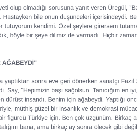
siyeti olup olmadığı sorusuna yanıt veren Üregül, 
u. Hastayken bile onun düşünceleri içerisindeydi. 
r tutuyorum kendimi. Özel şeylere girersem tuta
ık, böyle bir şeye dilimiz de varmadı. Hiçbir zam
İR AĞABEYDİ"
 yaptıktan sonra eve geri dönerken sanatçı Fazıl S
ldi. Say, "Hepimizin başı sağolsun. Tanıdığım en iyi
 en dürüst insandı. Benim için ağabeydi. Yaptığı on
eriyle, müthiş güzel bir insanlık ve demokrasi mücad
ir figürdü Türkiye için. Ben çok üzgünüm. Birkaç a
talığını bana, ama birkaç ay sonra ölecek gibi değild