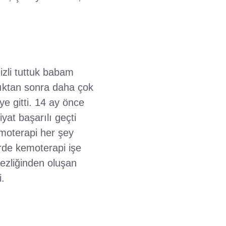
izli tuttuk babam
ıktıktan sonra daha çok
e gitti. 14 ay önce
yat başarılı geçti
moterapi her şey
rde kemoterapi işe
zliğinden oluşan
.