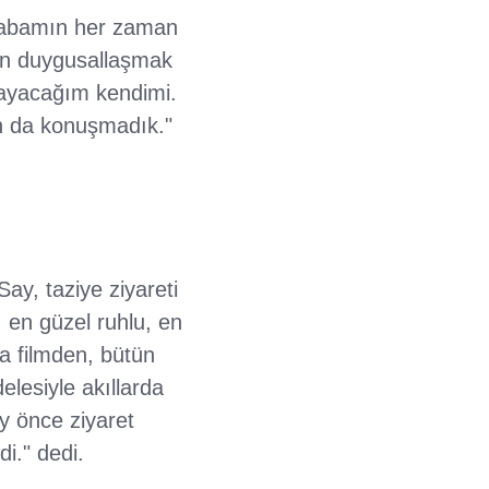
"Babamın her zaman
Ben duygusallaşmak
mayacağım kendimi.
an da konuşmadık."
ay, taziye ziyareti
, en güzel ruhlu, en
ca filmden, bütün
elesiyle akıllarda
y önce ziyaret
i." dedi.