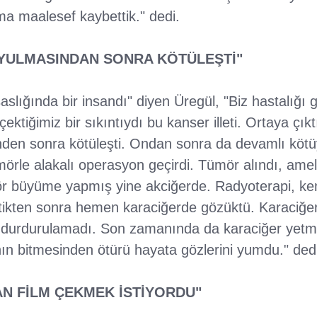
ma maalesef kaybettik." dedi.
UYULMASINDAN SONRA KÖTÜLEŞTİ"
lığında bir insandı" diyen Üregül, "Biz hastalığı g
r çektiğimiz bir sıkıntıydı bu kanser illeti. Ortaya ç
den sonra kötüleşti. Ondan sonra da devamlı kötüy
mörle alakalı operasyon geçirdi. Tümör alındı, ameli
r büyüme yapmış yine akciğerde. Radyoterapi, ke
çtikten sonra hemen karaciğerde gözüktü. Karaciğe
durdurulamadı. Son zamanında da karaciğer yetme
ın bitmesinden ötürü hayata gözlerini yumdu." dedi
N FİLM ÇEKMEK İSTİYORDU"