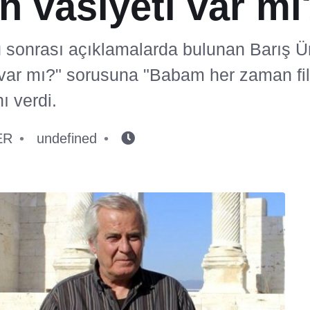
n vasiyeti var mı
sonrası açıklamalarda bulunan Barış Ür
i var mı?" sorusuna "Babam her zaman f
nı verdi.
ER
undefined