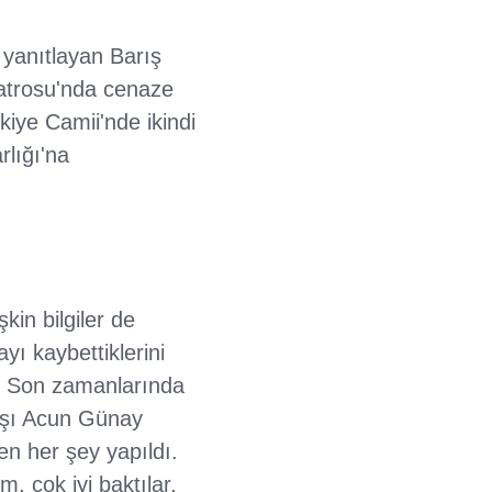
 yanıtlayan Barış
yatrosu'nda cenaze
kiye Camii'nde ikindi
lığı'na
kin bilgiler de
ı kaybettiklerini
z. Son zamanlarında
aşı Acun Günay
n her şey yapıldı.
m, çok iyi baktılar,