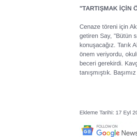
"TARTIŞMAK İÇİN 
Cenaze töreni için Aka
getiren Say, "Bütün s
konuşacağız. Tarık Ak
önem veriyordu, okulu
beceri gerekirdi. Kav
tanışmıştık. Başımız s
Ekleme Tarihi: 17 Eyl 2