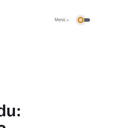
Menü
du: