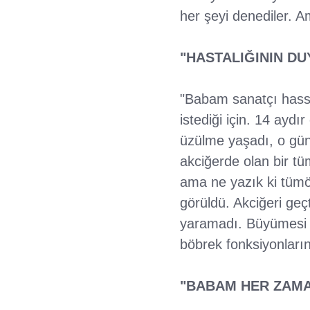
her şeyi denediler. A
"HASTALIĞININ D
"Babam sanatçı hassas
istediği için. 14 aydı
üzülme yaşadı, o gün
akciğerde olan bir tü
ama ne yazık ki tümö
görüldü. Akciğeri ge
yaramadı. Büyümesi 
böbrek fonksiyonların
"BABAM HER ZAMA