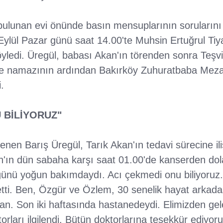
bulunan evi önünde basın mensuplarının sorularını
 Eylül Pazar günü saat 14.00'te Muhsin Ertuğrul Ti
öyledi. Üregül, babası Akan'ın törenden sonra Teşvi
ze namazının ardından Bakırköy Zuhuratbaba Mezar
.
 BİLİYORUZ"
nen Barış Üregül, Tarık Akan'ın tedavi sürecine iliş
n'ın dün sabaha karşı saat 01.00'de kanserden dolay
 günü yoğun bakımdaydı. Acı çekmedi onu biliyoru
tti. Ben, Özgür ve Özlem, 30 senelik hayat arkad
n. Son iki haftasında hastanedeydi. Elimizden gele
torları ilgilendi. Bütün doktorlarına teşekkür ediyoru