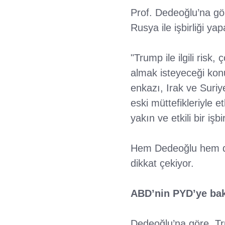
Prof. Dedeoğlu’na gör
Rusya ile işbirliği ya
"Trump ile ilgili risk
almak isteyeceği ko
enkazı, Irak ve Suriy
eski müttefikleriyle e
yakın ve etkili bir işbi
Hem Dedeoğlu hem de 
dikkat çekiyor.
ABD’nin PYD’ye bak
Dedeoğlu’na göre, T