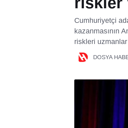
riskler 
Cumhuriyetçi ad
kazanmasının Anka
riskleri uzmanlar
DOSYA HAB