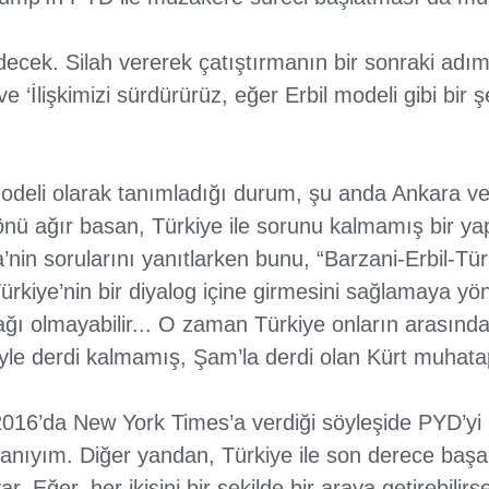
cek. Silah vererek çatıştırmanın bir sonraki adımı
 ‘İlişkimizi sürdürürüz, eğer Erbil modeli gibi bir ş
odeli olarak tanımladığı durum, şu anda Ankara ve 
iği yönü ağır basan, Türkiye ile sorunu kalmamış bir 
in sorularını yanıtlarken bunu, “Barzani-Erbil-Türkiy
ürkiye’nin bir diyalog içine girmesini sağlamaya yöne
ayağı olmayabilir... O zaman Türkiye onların arasınd
’yle derdi kalmamış, Şam’la derdi olan Kürt muhatap
6’da New York Times’a verdiği söyleşide PYD’yi k
nıyım. Diğer yandan, Türkiye ile son derece başarılı
r. Eğer, her ikisini bir şekilde bir araya getirebilir