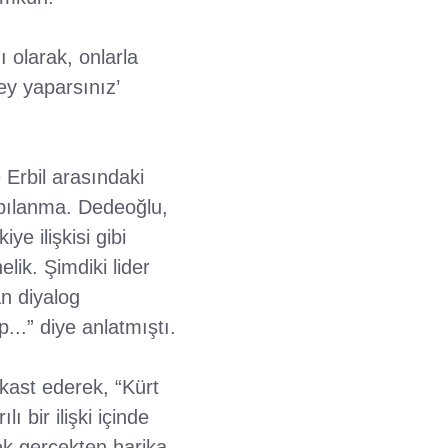
 olarak, onlarla
ey yaparsınız’
Erbil arasındaki
yapılanma. Dedeoğlu,
e ilişkisi gibi
lik. Şimdiki lider
an diyalog
...” diye anlatmıştı.
ast ederek, “Kürt
 bir ilişki içinde
sek gerçekten harika