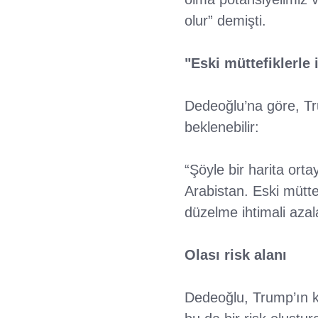
olur” demişti.
"Eski müttefiklerle i
Dedeoğlu’na göre, Tru
beklenebilir:
“Şöyle bir harita orta
Arabistan. Eski mütte
düzelme ihtimali azala
Olası risk alanı
Dedeoğlu, Trump’ın kı