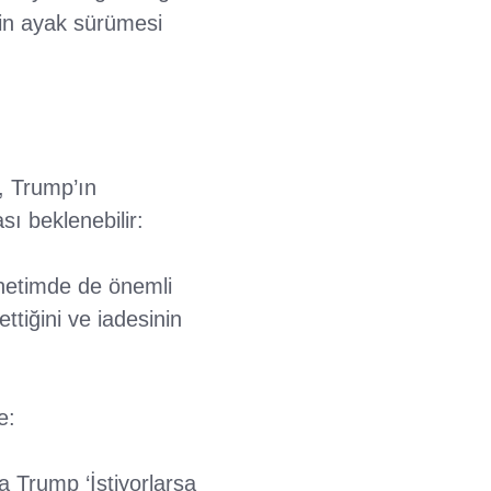
in ayak sürümesi
e, Trump’ın
ı beklenebilir:
netimde de önemli
tiğini ve iadesinin
e:
a Trump ‘İstiyorlarsa