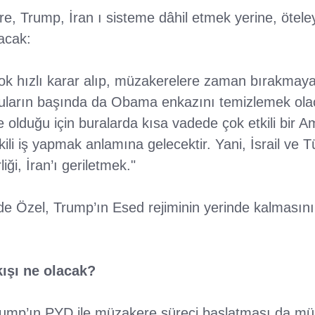
e, Trump, İran ı sisteme dâhil etmek yerine, öteleyi
pacak:
, çok hızlı karar alıp, müzakerelere zaman bırakmayab
nuların başında da Obama enkazını temizlemek ola
e olduğu için buralarda kısa vadede çok etkili bir 
tkili iş yapmak anlamına gelecektir. Yani, İsrail ve 
rliği, İran’ı geriletmek."
Özel, Trump’ın Esed rejiminin yerinde kalmasını 
ışı ne olacak?
rump’ın PYD ile müzakere süreci başlatması da m