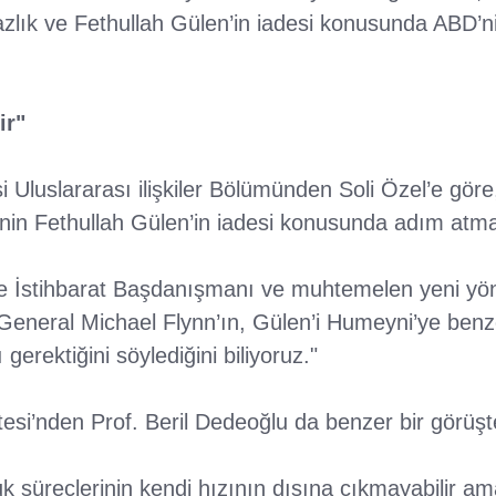
lık ve Fethullah Gülen’in iadesi konusunda ABD’n
ir"
i Uluslararası ilişkiler Bölümünden Soli Özel’e gör
nin Fethullah Gülen’in iadesi konusunda adım atmas
ve İstihbarat Başdanışmanı ve muhtemelen yeni yö
eneral Michael Flynn’ın, Gülen’i Humeyni’ye benzet
gerektiğini söylediğini biliyoruz."
esi’nden Prof. Beril Dedeoğlu da benzer bir görüşt
uk süreçlerinin kendi hızının dışına çıkmayabilir am