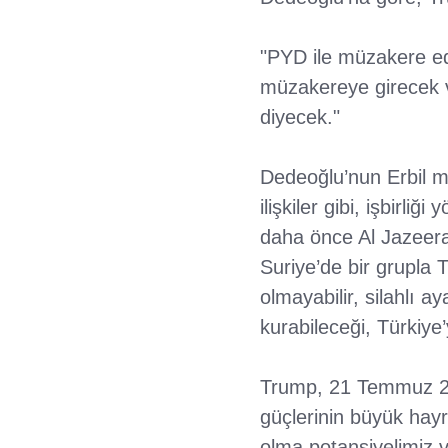
"PYD ile müzakere ede
müzakereye girecek ve
diyecek."
Dedeoğlu’nun Erbil m
ilişkiler gibi, işbirl
daha önce Al Jazeera’n
Suriye’de bir grupla T
olmayabilir, silahlı 
kurabileceği, Türkiye
Trump, 21 Temmuz 201
güçlerinin büyük hayra
olma potansiyelimiz va