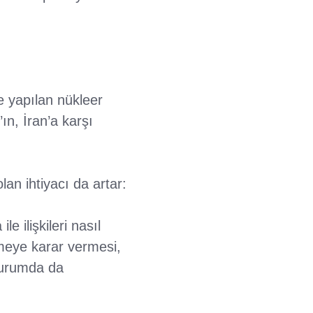
e yapılan nükleer
n, İran’a karşı
an ihtiyacı da artar:
e ilişkileri nasıl
nmeye karar vermesi,
durumda da