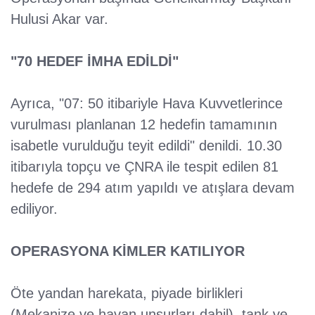
Hulusi Akar var.
"70 HEDEF İMHA EDİLDİ"
Ayrıca, "07: 50 itibariyle Hava Kuvvetlerince
vurulması planlanan 12 hedefin tamamının
isabetle vurulduğu teyit edildi" denildi. 10.30
itibarıyla topçu ve ÇNRA ile tespit edilen 81
hedefe de 294 atım yapıldı ve atışlara devam
ediliyor.
OPERASYONA KİMLER KATILIYOR
Öte yandan harekata, piyade birlikleri
(Mekanize ve havan unsurları dahil), tank ve