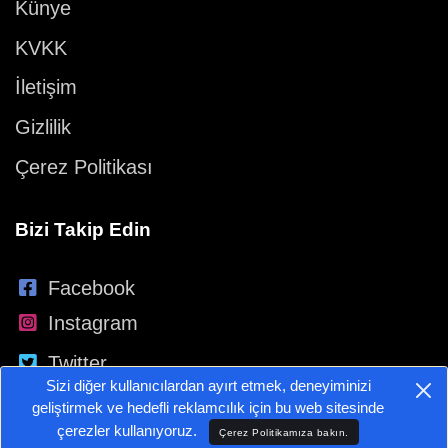
Künye
KVKK
İletişim
Gizlilik
Çerez Politikası
Bizi Takip Edin
Facebook
Instagram
Twitter
Sizi diğer kullanıcılardan ayırt etmek, deneyiminizi
YouTube
geliştirmek ve hedefli reklamcılık için bu web sitesinde
çerezler kullanıyoruz.
Çerez Politikamıza bakın.