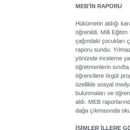
MEB'İN RAPORU
Hükümetin aldığı kara
öğrenildi. Milli Eğit
çağındaki çocukları ç
raporu sundu. Yılmaz
yönünde inceleme yap
öğretmenlerin sınıfta
öğrencilere örgüt pro
özellikle sosyal med
bulunmaları ve öğrenc
aldı. MEB raporlarınd
dağa çıkmasında okul 
İSİMLER İLLERE G