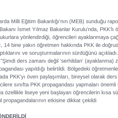
rda Milli Eğitim Bakanlığı'nın (MEB) sunduğu rapor
im Bakanı İsmet Yılmaz Bakanlar Kurulu'nda, PKK'lı 
ukurlara yönlendirdiği, öğrencileri ayaklanmaya çağ
, 14 bine yakın öğretmen hakkında PKK ile doğrud
tıklarını ve soruşturmalarının sürdüğünü açıkladı
 "Şimdi ders zamanı değil 'serhildan' (ayaklanma) 
pagandası yapıldığı belirtildi. Bölgedeki öğretmenle
yada PKK'yı öven paylaşımları, bireysel olarak der
ilere sınıfta PKK propagandası yapmaları önemli t
a özellikle liseye yeni başlayan öğrencilerin kısa s
propagandalarının etkisine dikkat çekildi
ÖNDERİLDİ