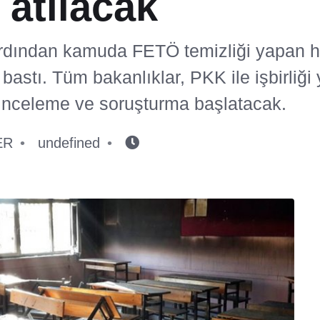
atılacak
rdından kamuda FETÖ temizliği yapan 
bastı. Tüm bakanlıklar, PKK ile işbirliği
i inceleme ve soruşturma başlatacak.
ER
undefined