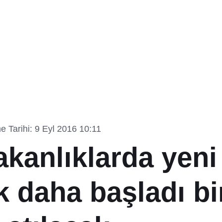
 Tarihi: 9 Eyl 2016 10:11
kanlıklarda yeni 
k daha başladı bi