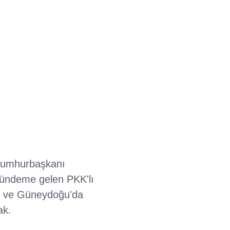
 Cumhurbaşkanı
gündeme gelen PKK'lı
ğu ve Güneydoğu'da
ak.