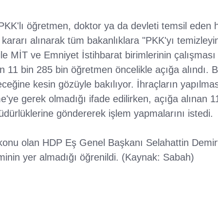
PKK'lı öğretmen, doktor ya da devleti temsil eden
rarı alınarak tüm bakanlıklara "PKK'yı temizleyin" 
 ile MİT ve Emniyet İstihbarat birimlerinin çalışmas
lan 11 bin 285 bin öğretmen öncelikle açığa alındı. 
ceğine kesin gözüyle bakılıyor. İhraçların yapılma
e gerek olmadığı ifade edilirken, açığa alınan 1
 müdürlüklerine göndererek işlem yapmalarını istedi.
 konu olan HDP Eş Genel Başkanı Selahattin Demir
minin yer almadığı öğrenildi. (Kaynak: Sabah)