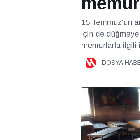
memur 
15 Temmuz'un a
için de düğmeye 
memurlarla ilgil
DOSYA HAB