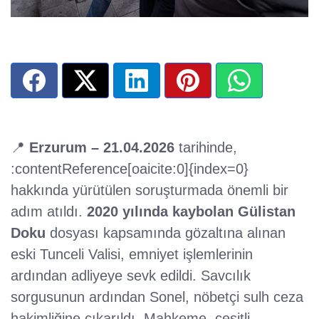
📍
Erzurum – 21.04.2026
tarihinde,
:contentReference[oaicite:0]{index=0}
hakkında yürütülen soruşturmada önemli bir
adım atıldı.
2020 yılında kaybolan Gülistan
Doku
dosyası kapsamında gözaltına alınan
eski Tunceli Valisi, emniyet işlemlerinin
ardından adliyeye sevk edildi. Savcılık
sorgusunun ardından Sonel, nöbetçi sulh ceza
hakimliğine çıkarıldı. Mahkeme, çeşitli