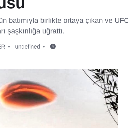
üsü
ün batımıyla birlikte ortaya çıkan ve U
rı şaşkınlığa uğrattı.
ER
undefined