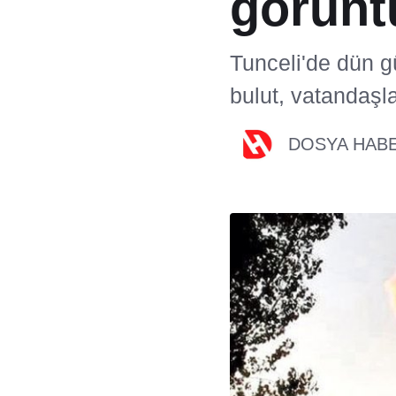
görünt
Tunceli'de dün g
bulut, vatandaşla
DOSYA HAB