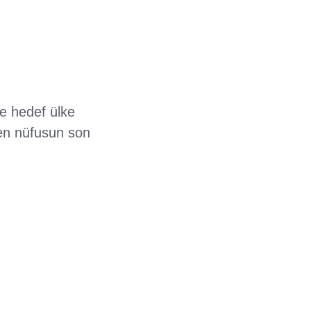
de hedef ülke
len nüfusun son