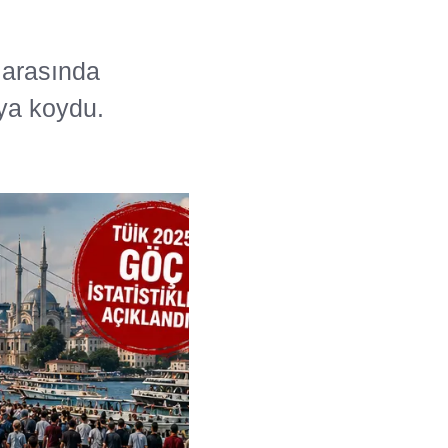
r arasında
aya koydu.