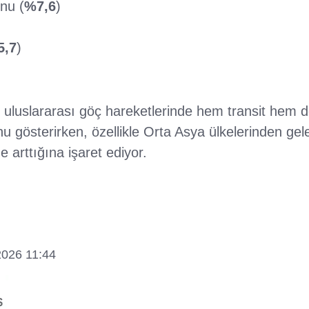
nu (
%7,6
)
5,7
)
in uluslararası göç hareketlerinde hem transit hem 
gösterirken, özellikle Orta Asya ülkelerinden ge
de arttığına işaret ediyor.
2026 11:44