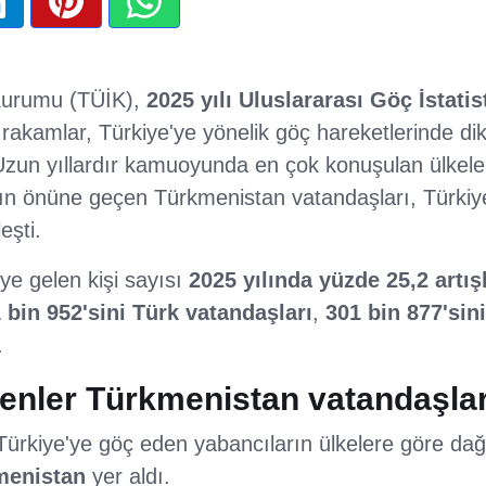
 Kurumu (TÜİK),
2025 yılı Uluslararası Göç İstatist
rakamlar, Türkiye'ye yönelik göç hareketlerinde dikk
 Uzun yıllardır kamuoyunda en çok konuşulan ülkele
'ın önüne geçen Türkmenistan vatandaşları, Türkiy
eşti.
'ye gelen kişi sayısı
2025 yılında yüzde 25,2 artış
 bin 952'sini Türk vatandaşları
,
301 bin 877'sin
.
lenler Türkmenistan vatandaşlar
Türkiye'ye göç eden yabancıların ülkelere göre dağı
menistan
yer aldı.