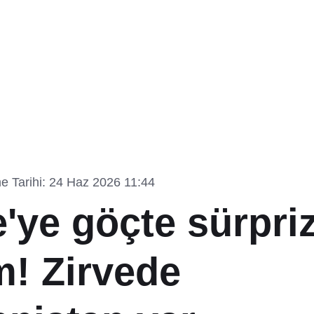
e Tarihi: 24 Haz 2026 11:44
'ye göçte sürpri
m! Zirvede