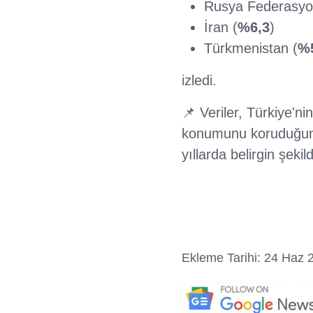
Rusya Federasyo
İran (
%6,3
)
Türkmenistan (
%
izledi.
📌 Veriler, Türkiye'n
konumunu koruduğunu 
yıllarda belirgin şekil
Ekleme Tarihi: 24 Haz 