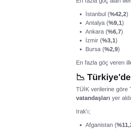
En fazla göç alan iller
İstanbul (
%42,2
)
Antalya (
%9,1
)
Ankara (
%6,7
)
İzmir (
%3,1
)
Bursa (
%2,9
)
En fazla göç veren ill
📉 Türkiye'de
TÜİK verilerine göre 
vatandaşları
yer aldı
Irak'ı;
Afganistan (
%11,