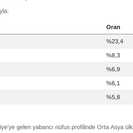
yla:
Oran
%23,4
%8,3
%6,9
%6,1
%5,8
iye'ye gelen yabancı nüfus profilinde Orta Asya ülke