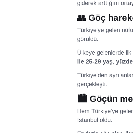
giderek arttığını ort
👥 Göç hareke
Türkiye'ye gelen nüf
görüldü.
Ülkeye gelenlerde ilk
ile 25-29 yaş
,
yüzde 
Türkiye'den ayrılanla
gerçekleşti.
🏙️ Göçün mer
Hem Türkiye'ye gelenl
İstanbul oldu.