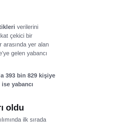
ikleri
verilerini
at çekici bir
r arasında yer alan
e'ye gelen yabancı
la 393 bin 829 kişiye
i ise yabancı
ı oldu
lımında ilk sırada