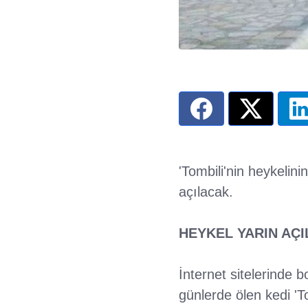
'Tombili'nin heykelini
açılacak.
HEYKEL YARIN AÇ
İnternet sitelerinde 
günlerde ölen kedi 'To