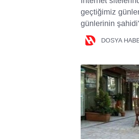
İnternet siteler
geçtiğimiz günler
günlerinin şahid
DOSYA HAB