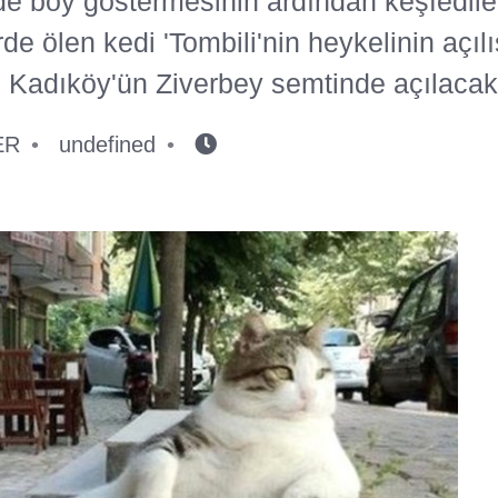
inde boy göstermesinin ardından keşfedi
de ölen kedi 'Tombili'nin heykelinin açılı
i' Kadıköy'ün Ziverbey semtinde açılacak
ER
undefined