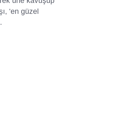
lerek üne kavuşup
şı, 'en güzel
.