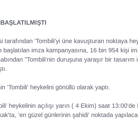
BAŞLATILMIŞTI
i tarafından 'Tombili'yi üne kavuşturan noktaya hey
 başlatılan imza kampanyasına, 16 bin 954 kişi i
sabından "Tombili'nin duruşuna yaraşır bir tasarım 
tı.
 'Tombili' heykelini gönüllü olarak yaptı.
ili' heykelinin açılışı yarın ( 4 Ekim) saat 13:00'd
k'ta, 'en güzel günlerinin şahidi' noktada yapılaca