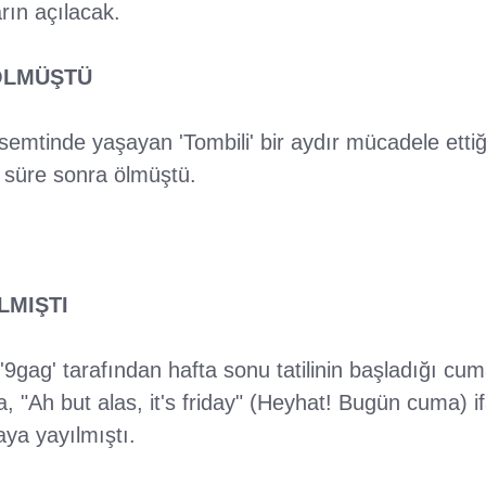
rın açılacak.
ÖLMÜŞTÜ
emtinde yaşayan 'Tombili' bir aydır mücadele ettiği
a süre sonra ölmüştü.
LMIŞTI
, '9gag' tarafından hafta sonu tatilinin başladığı c
a, "Ah but alas, it's friday" (Heyhat! Bugün cuma) i
aya yayılmıştı.