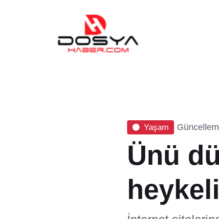
Güncelleme
Yaşam
Ünü dü
heykeli