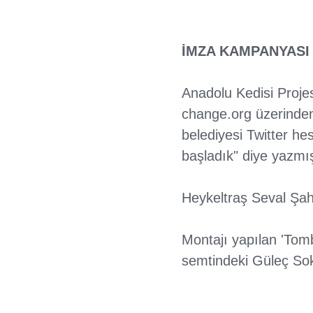
İMZA KAMPANYASI 
Anadolu Kedisi Projes
change.org üzerinden
belediyesi Twitter he
başladık" diye yazmış
Heykeltraş Seval Şahin
Montajı yapılan 'Tomb
semtindeki Güleç Soka