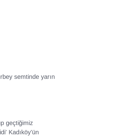
verbey semtinde yarın
p geçtiğimiz
idi' Kadıköy'ün