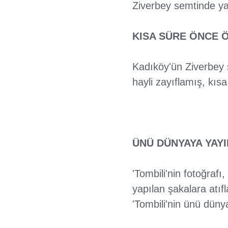
Ziverbey semtinde ya
KISA SÜRE ÖNCE 
Kadıköy'ün Ziverbey s
hayli zayıflamış, kıs
ÜNÜ DÜNYAYA YAYI
'Tombili'nin fotoğrafı
yapılan şakalara atıfl
'Tombili'nin ünü düny