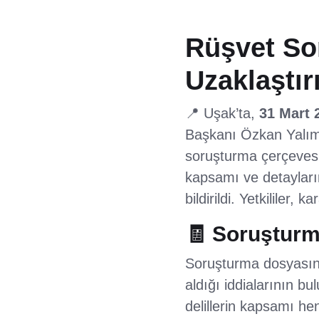
Rüşvet So
Uzaklaştır
📍 Uşak’ta,
31 Mart 
Başkanı Özkan Yalım h
soruşturma çerçevesi
kapsamı ve detaylarına
bildirildi. Yetkililer
🧾 Soruşturma
Soruşturma dosyasına
aldığı iddialarının b
delillerin kapsamı he