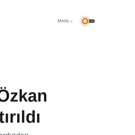
Menü
 Özkan
ırıldı