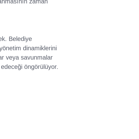
amlanmasının zaman
ek. Belediye
yönetim dinamiklerini
lar veya savunmalar
 edeceği öngörülüyor.