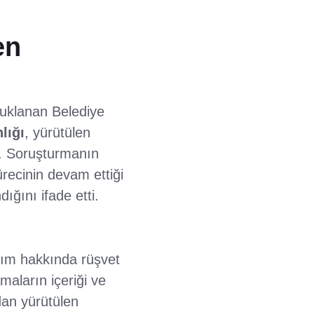
en
uklanan Belediye
lığı
, yürütülen
ı. Soruşturmanın
ürecinin devam ettiği
ığını ifade etti.
lım hakkında rüşvet
maların içeriği ve
dan yürütülen