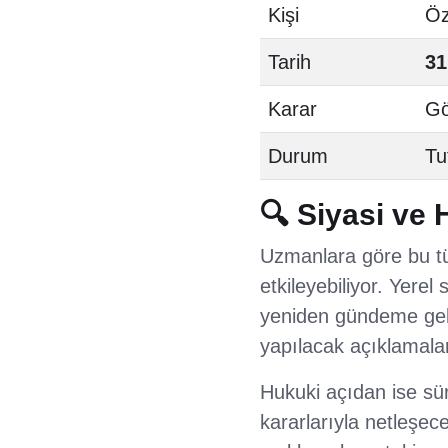
Kişi
Öz
Tarih
31
Karar
Gö
Durum
Tu
🔍 Siyasi ve 
Uzmanlara göre bu tür 
etkileyebiliyor. Yerel
yeniden gündeme gelm
yapılacak açıklamalar
Hukuki açıdan ise sür
kararlarıyla netleşe