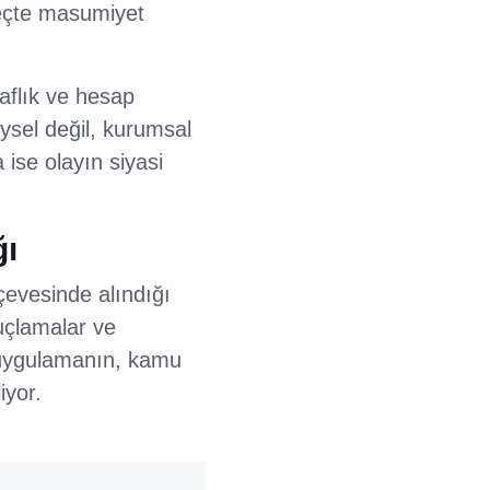
reçte masumiyet
aflık ve hesap
eysel değil, kurumsal
 ise olayın siyasi
ğı
rçevesinde alındığı
suçlamalar ve
u uygulamanın, kamu
iyor.