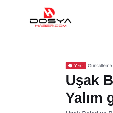
Güncelleme 
Yerel
Uşak B
Yalım g