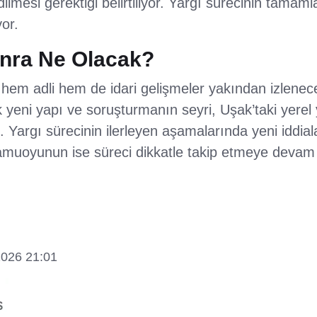
dilmesi gerektiği belirtiliyor. Yargı sürecinin tam
yor.
nra Ne Olacak?
em adli hem de idari gelişmeler yakından izlenec
yeni yapı ve soruşturmanın seyri, Uşak’taki yerel 
 Yargı sürecinin ilerleyen aşamalarında yeni iddia
amuoyunun ise süreci dikkatle takip etmeye devam
2026 21:01