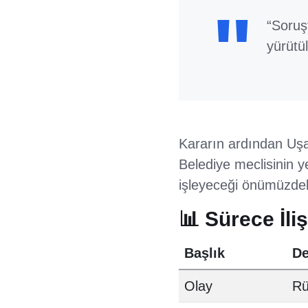
“Soruş
yürütül
Kararın ardından Uşa
Belediye meclisinin ye
işleyeceği önümüzdek
📊 Sürece İli
Başlık
De
Olay
Rü