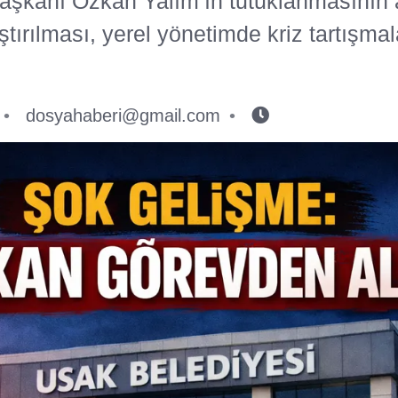
aşkanı Özkan Yalım’ın tutuklanmasının 
tırılması, yerel yönetimde kriz tartışmal
dosyahaberi@gmail.com