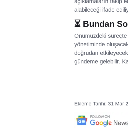
açıklamaların takip e
alabileceği ifade edili
⏳ Bundan So
Önümüzdeki süreçte h
yönetiminde oluşacak 
doğrudan etkileyecek.
gündeme gelebilir. K
Ekleme Tarihi: 31 Mar 