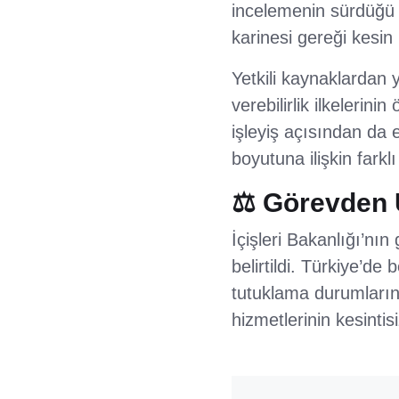
incelemenin sürdüğü v
karinesi gereği kesin
Yetkili kaynaklardan 
verebilirlik ilkelerin
işleyiş açısından da 
boyutuna ilişkin fark
⚖️ Görevden 
İçişleri Bakanlığı’nı
belirtildi. Türkiye’de
tutuklama durumlarınd
hizmetlerinin kesintis