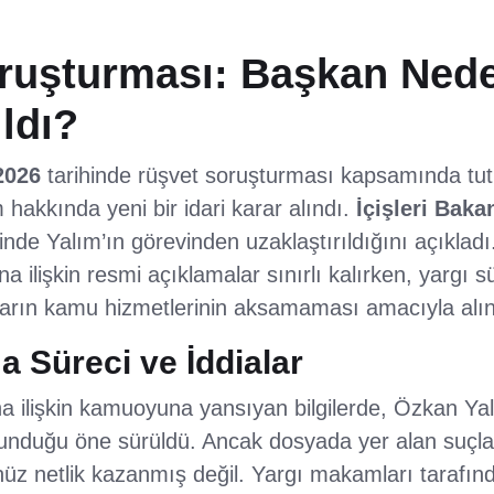
ruşturması: Başkan Ned
ıldı?
2026
tarihinde rüşvet soruşturması kapsamında tut
akkında yeni bir idari karar alındı.
İçişleri Bakan
nde Yalım’ın görevinden uzaklaştırıldığını açıklad
 ilişkin resmi açıklamalar sınırlı kalırken, yargı s
, kararın kamu hizmetlerinin aksamaması amacıyla alınd
 Süreci ve İddialar
 ilişkin kamuoyuna yansıyan bilgilerde, Özkan Ya
ulunduğu öne sürüldü. Ancak dosyada yer alan suçla
nüz netlik kazanmış değil. Yargı makamları tarafın