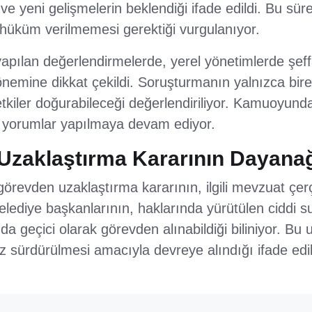
e yeni gelişmelerin beklendiği ifade edildi. Bu sü
 hüküm verilmemesi gerektiği vurgulanıyor.
yapılan değerlendirmelerde, yerel yönetimlerde şeff
in önemine dikkat çekildi. Soruşturmanın yalnızca bir
etkiler doğurabileceği değerlendiriliyor. Kamuoyunda
lı yorumlar yapılmaya devam ediyor.
Uzaklaştırma Kararının Dayana
n görevden uzaklaştırma kararının, ilgili mevzuat çe
 belediye başkanlarının, haklarında yürütülen ciddi 
a geçici olarak görevden alınabildiği biliniyor. B
iz sürdürülmesi amacıyla devreye alındığı ifade edil