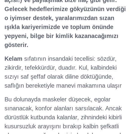
açısı!) ve paylaşmak bize ilaç gibi gelir.
Gelecek hedeflerimize gökyüzünün verdiği
o iyimser destek, yaralarımızdan sızan
ışıkla kariyerimizde ve toplum önünde
yepyeni, bilge bir kimlik kazanacağımızı
gösterir.
Kelam
sıfatının insandaki tecellisi: sözdür,
zikirdir, tefekkürdür, duadır. Kul, kalbindeki
sızıyı saf şeffaf olarak diline döktüğünde,
saflığın bereketiyle manevi makamına ulaşır
Bu dolunayda maskeler düşecek, egolar
sınanacak, konfor alanları sarsılacak. Ancak
dürüstlük kutbunda kalanlar, zihnindeki kibirli
kusursuzluk arayışını bırakıp kalbin şefkatli