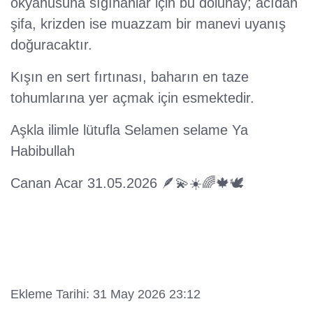
okyanusuna sığınanlar için bu dolunay; acıdan
şifa, krizden ise muazzam bir manevi uyanış
doğuracaktır.
Kışın en sert fırtınası, baharın en taze
tohumlarına yer açmak için esmektedir.
Aşkla ilimle lütufla Selamen selame Ya
Habibullah
Canan Acar 31.05.2026 🪶💫☀️🌈🍁🕊
Ekleme Tarihi: 31 May 2026 23:12