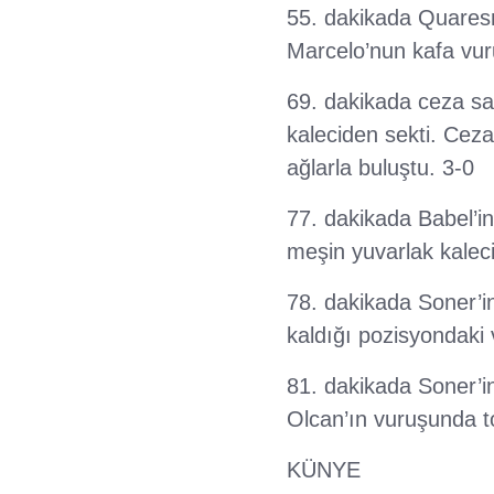
55. dakikada Quaresm
Marcelo’nun kafa vur
69. dakikada ceza sa
kaleciden sekti. Cez
ağlarla buluştu. 3-0
77. dakikada Babel’i
meşin yuvarlak kaleci
78. dakikada Soner’i
kaldığı pozisyondaki
81. dakikada Soner’in
Olcan’ın vuruşunda to
KÜNYE