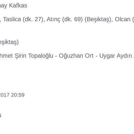
unay Kafkas
 Taslica (dk. 27), Atınç (dk. 69) (Beşiktaş), Olcan 
eşiktaş)
et Şirin Topaloğlu - Oğuzhan Ort - Uygar Aydın 
2017 20:59