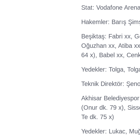
Stat: Vodafone Aren
Hakemler: Barış Şim
Beşiktaş: Fabri xx, G
Oğuzhan xx, Atiba xx
64 x), Babel xx, Cen
Yedekler: Tolga, Tolg
Teknik Direktör: Şen
Akhisar Belediyespor
(Onur dk. 79 x), Siss
Te dk. 75 x)
Yedekler: Lukac, Mu