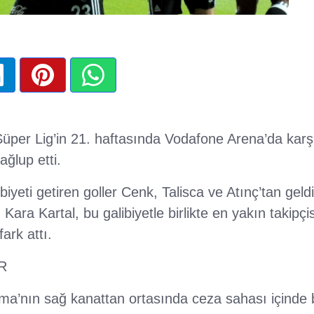
üper Lig’in 21. haftasında Vodafone Arena’da karşı
ğlup etti.
biyeti getiren goller Cenk, Talisca ve Atınç’tan geld
 Kara Kartal, bu galibiyetle birlikte en yakın takipçi
ark attı.
R
a’nın sağ kanattan ortasında ceza sahası içinde 