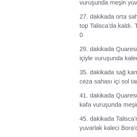
vuruşunda meşin yuvar
27. dakikada orta s
top Talisca’da kaldı.
0
29. dakikada Quaresm
içiyle vuruşunda kale
35. dakikada sağ kana
ceza sahası içi sol t
41. dakikada Quaresm
kafa vuruşunda meşin 
45. dakikada Talisca
yuvarlak kaleci Bora’