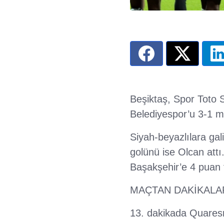
Beşiktaş, Spor Toto S
Belediyespor’u 3-1 ma
Siyah-beyazlılara gali
golünü ise Olcan attı.
Başakşehir’e 4 puan f
MAÇTAN DAKİKALA
13. dakikada Quaresm