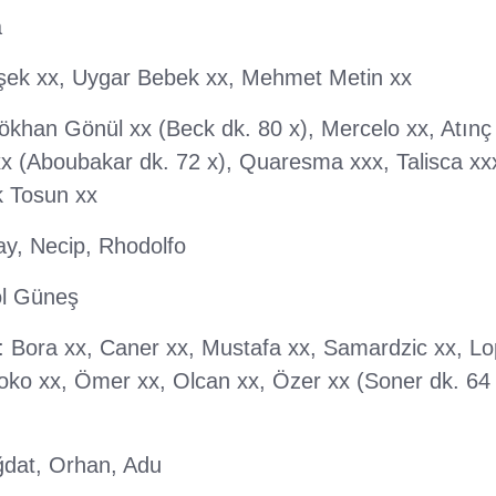
a
şek xx, Uygar Bebek xx, Mehmet Metin xx
ökhan Gönül xx (Beck dk. 80 x), Mercelo xx, Atınç 
x (Aboubakar dk. 72 x), Quaresma xxx, Talisca xx
k Tosun xx
ay, Necip, Rhodolfo
ol Güneş
: Bora xx, Caner xx, Mustafa xx, Samardzic xx, Lo
oko xx, Ömer xx, Olcan xx, Özer xx (Soner dk. 64 x
ğdat, Orhan, Adu