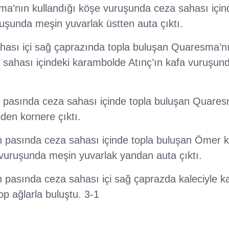
a’nın kullandığı köşe vuruşunda ceza sahası için
uşunda meşin yuvarlak üstten auta çıktı.
hası içi sağ çaprazında topla buluşan Quaresma’n
a sahası içindeki karambolde Atınç’ın kafa vuruşun
n pasında ceza sahası içinde topla buluşan Quare
den kornere çıktı.
n pasında ceza sahası içinde topla buluşan Ömer ka
 vuruşunda meşin yuvarlak yandan auta çıktı.
 pasında ceza sahası içi sağ çaprazda kaleciyle ka
p ağlarla buluştu. 3-1