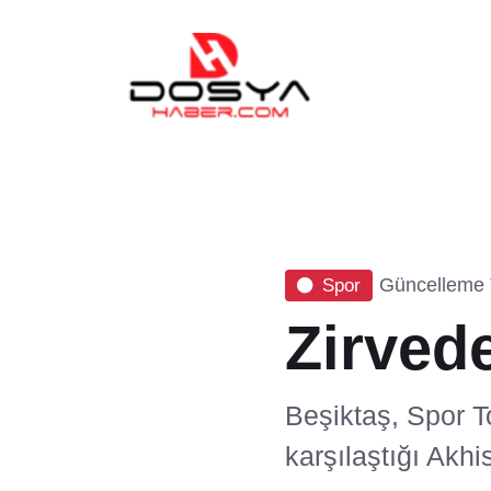
Güncelleme T
Spor
Zirvede
Beşiktaş, Spor T
karşılaştığı Akhi