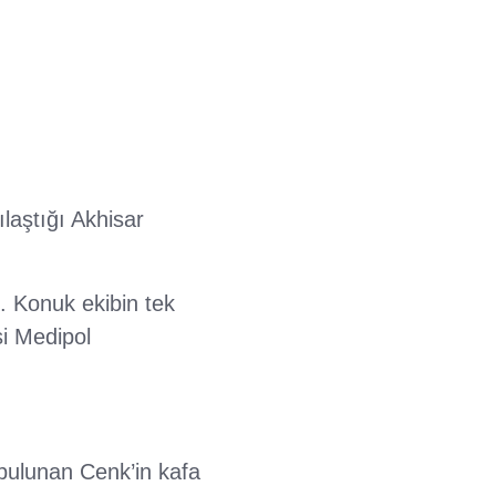
laştığı Akhisar
i. Konuk ekibin tek
si Medipol
bulunan Cenk’in kafa