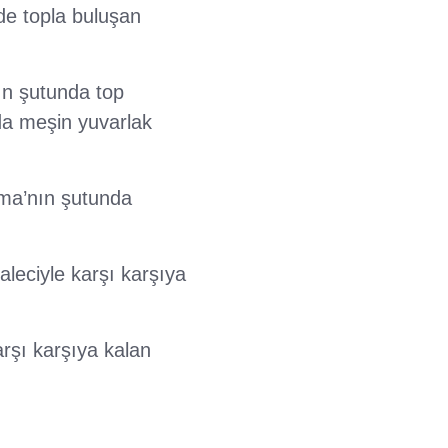
de topla buluşan
ın şutunda top
da meşin yuvarlak
sma’nın şutunda
leciyle karşı karşıya
rşı karşıya kalan