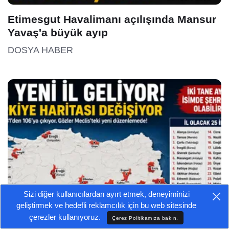
Etimesgut Havalimanı açılışında Mansur
Yavaş'a büyük ayıp
DOSYA HABER
Sizi diğer kullanıcılardan ayırt etmek, deneyiminizi
geliştirmek ve hedefli reklamcılık için bu web sitesinde
çerezler kullanıyoruz.
Çerez Politikamıza bakın.