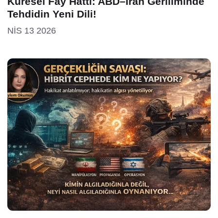
Küresel Fay Hattı: ABD–İran Geriliminde
Tehdidin Yeni Dili!
NIS 13 2026