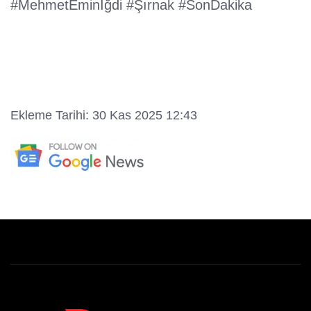
#MehmetEminİğdi #Şırnak #SonDakika
Ekleme Tarihi: 30 Kas 2025 12:43